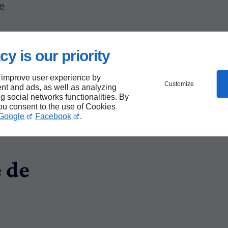
e
ar notre
cy is our priority
s
de votre
 improve user experience by
Customize
nt and ads, as well as analyzing
ng social networks functionalities. By
you consent to the use of Cookies
e tête
Google
Facebook
.
 de