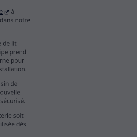
ie
à
 dans notre
 de lit
uipe prend
arne pour
tallation.
asin de
nouvelle
 sécurisé.
erie soit
ilisée dès