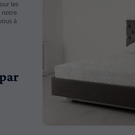
our les
e notre
 vous à
par