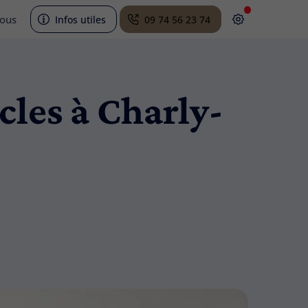
nous
Infos utiles
09 74 56 23 74
icles à Charly-