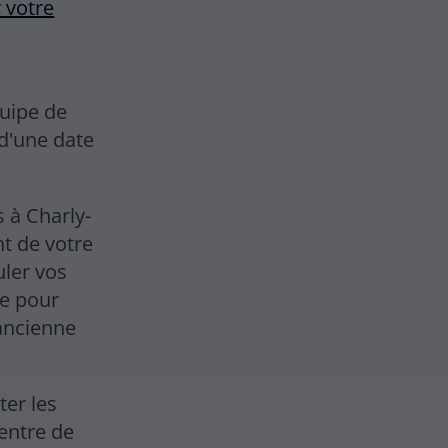
 votre
quipe de
 d'une date
 à Charly-
t de votre
uler vos
me pour
 ancienne
ter les
entre de